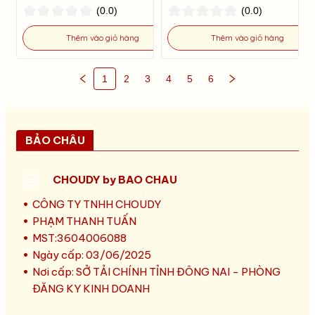
(0.0)
(0.0)
Thêm vào giỏ hàng
Thêm vào giỏ hàng
1
2
3
4
5
6
BẢO CHÂU
CHOUDY by BAO CHAU
CÔNG TY TNHH CHOUDY
PHẠM THANH TUẤN
MST:3604006088
Ngày cấp: 03/06/2025
Nơi cấp: SỞ TẢI CHÍNH TỈNH ĐÔNG NAI - PHÒNG
ĐĂNG KY KINH DOANH