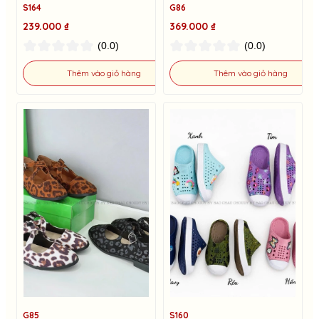
S164
G86
239.000 ₫
369.000 ₫
(0.0)
(0.0)
Thêm vào giỏ hàng
Thêm vào giỏ hàng
G85
S160