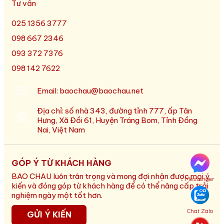
Tư vấn
025 1356 3777
098 667 2346
093 372 7376
098 142 7622
Email: baochau@baochau.net
Địa chỉ: số nhà 343, đường tỉnh 777, ấp Tân
Hưng, Xã Đồi 61, Huyện Tráng Bom, Tỉnh Đồng
Nai, Việt Nam
GÓP Ý TỪ KHÁCH HÀNG
BAO CHAU luôn trân trọng và mong đợi nhận được mọi ý
Messenger
kiến và đóng góp từ khách hàng để có thể nâng cấp trải
nghiệm ngày một tốt hơn.
Chat Zalo
GỬI Ý KIẾN