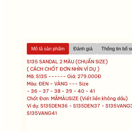
Mô tả sản phẩm
Đánh giá
Thông tin bổ 
S135 SANDAL 2 MÀU (CHUẨN SIZE)
( CÁCH CHỐT ĐƠN NHÌN VÍ DỤ )
Mã: S135 ------ Giá: 279.000Đ
Màu: ĐEN – VÀNG --- Size
- 36 - 37 - 38 - 39 - 40 - 41
Chốt Đơn: MÃMÀUSIZE (Viết liền không dấu)
Ví dụ: S135DEN36 - S135DEN37 - S135VANG
S135VANG41