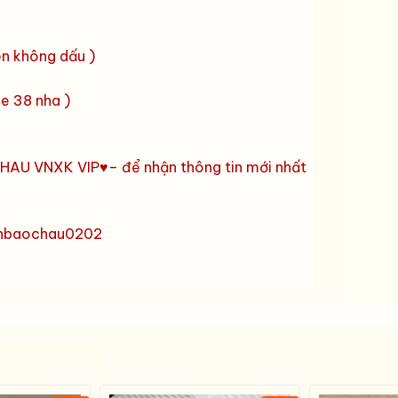
n không dấu )
e 38 nha )
AU VNXK VIP♥️– để nhận thông tin mới nhất
anbaochau0202