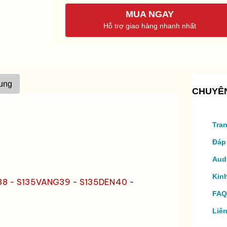
MUA NGAY
Hỗ trợ giao hàng nhanh nhất
sung
CHUYÊ
Tra
Đáp
Aud
Kin
38 - S135VANG39 - S135DEN40 -
FAQ
Liê