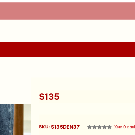
S135
SKU:
S135DEN37
Xem 0 đánh