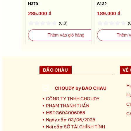
H370
S132
285.000 ₫
189.000 ₫
(0.0)
(
Thêm vào giỏ hàng
Thêm v
BẢO CHÂU
VỀ 
Hư
CHOUDY by BAO CHAU
Hư
CÔNG TY TNHH CHOUDY
Ch
PHẠM THANH TUẤN
MST:3604006088
Ch
Ngày cấp: 03/06/2025
Nơi cấp: SỞ TẢI CHÍNH TỈNH