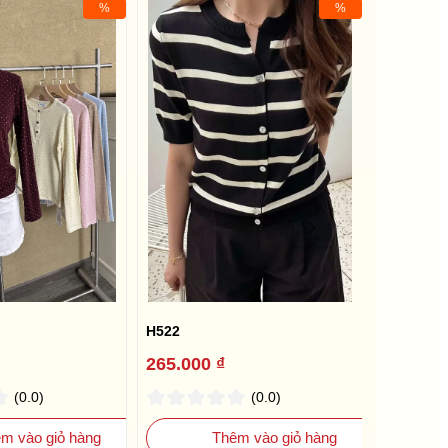
%
%
H522
A449
265.000 ₫
139.000
(0.0)
(0.0)
m vào giỏ hàng
Thêm vào giỏ hàng