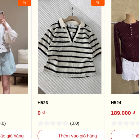
%
%
H526
H524
0 ₫
189.000 ₫
0.0)
(0.0)
ào giỏ hàng
Thêm vào giỏ hàng
Thê