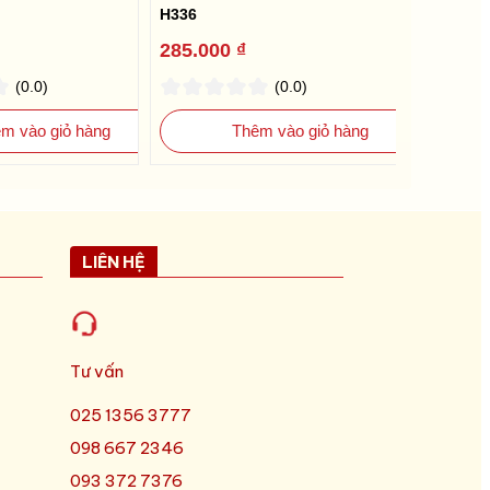
H336
H389
285.000 ₫
309.000
(0.0)
(0.0)
m vào giỏ hàng
Thêm vào giỏ hàng
LIÊN HỆ
Tư vấn
025 1356 3777
098 667 2346
093 372 7376