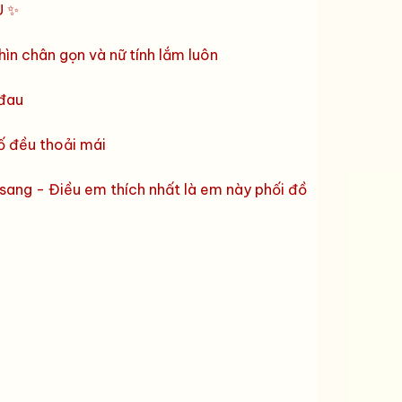
U ✨
hìn chân gọn và nữ tính lắm luôn
 đau
hố đều thoải mái
à sang - Điều em thích nhất là em này phối đồ