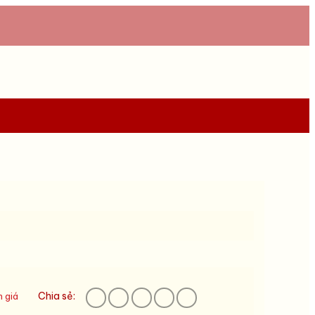
Chia sẻ:
 giá