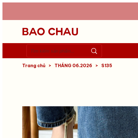
Trang chủ
>
THÁNG 06.2026
>
S135