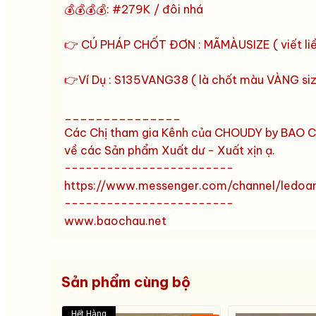
💰💰💰💰: #279K / đôi nhá
👉 CÚ PHÁP CHỐT ĐƠN : MÃMÀUSIZE ( viết liề
👉Ví Dụ : S135VANG38 ( là chốt màu VÀNG siz
_______________
Các Chị tham gia Kênh của CHOUDY by BAO CH
về các Sản phẩm Xuất dư - Xuất xịn ạ.
------------------------
https://www.messenger.com/channel/ledo
------------------------
www.baochau.net
Sản phẩm cùng bộ
Hết Hàng