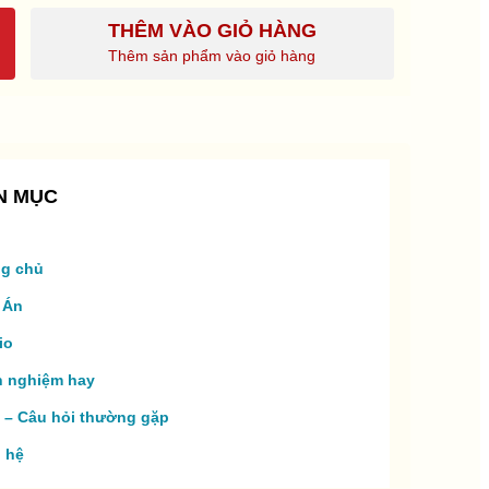
THÊM VÀO GIỎ HÀNG
Thêm sản phẩm vào giỏ hàng
N MỤC
ng chủ
 Án
io
h nghiệm hay
 – Câu hỏi thường gặp
n hệ