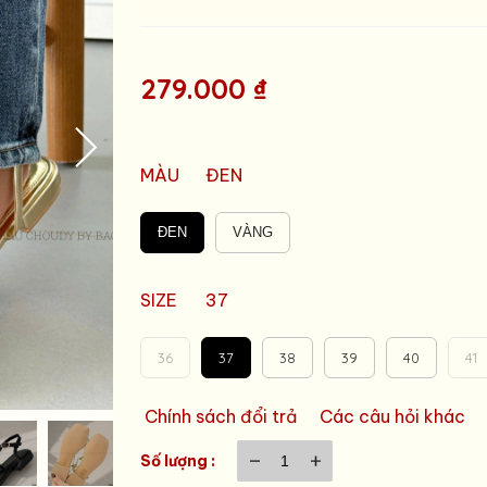
279.000 ₫
MÀU
ĐEN
ĐEN
VÀNG
SIZE
37
36
37
38
39
40
41
Chính sách đổi trả
Các câu hỏi khác
Số lượng :