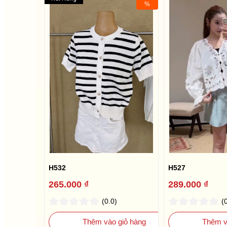
%
H532
H527
265.000 ₫
289.000 ₫
(0.0)
(
Thêm vào giỏ hàng
Thêm v