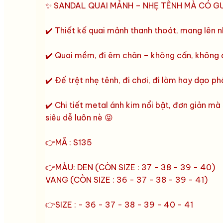
✨ SANDAL QUAI MẢNH – NHẸ TÊNH MÀ CÓ G
✔️ Thiết kế quai mảnh thanh thoát, mang lên n
✔️ Quai mềm, đi êm chân – không cấn, không
✔️ Đế trệt nhẹ tênh, đi chơi, đi làm hay dạo p
✔️ Chi tiết metal ánh kim nổi bật, đơn giản m
siêu dễ luôn nè 😝
👉MÃ : S135
👉MÀU: DEN (CÒN SIZE : 37 - 38 - 39 - 40)
VANG (CÒN SIZE : 36 - 37 - 38 - 39 - 41)
👉SIZE : - 36 - 37 - 38 - 39 - 40 - 41