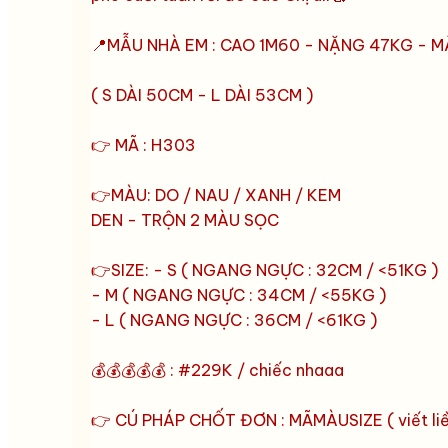
📍MẪU NHÀ EM : CAO 1M60 - NẶNG 47KG - M
( S DÀI 50CM - L DÀI 53CM )
👉 MÃ : H303
👉MÀU: DO / NAU / XANH / KEM
DEN - TRỘN 2 MÀU SỌC
👉SIZE: - S ( NGANG NGỰC : 32CM / <51KG )
- M ( NGANG NGỰC : 34CM / <55KG )
- L ( NGANG NGỰC : 36CM / <61KG )
💰💰💰💰💰 : #229K / chiếc nhaaa
👉 CÚ PHÁP CHỐT ĐƠN : MÃMÀUSIZE ( viết liề