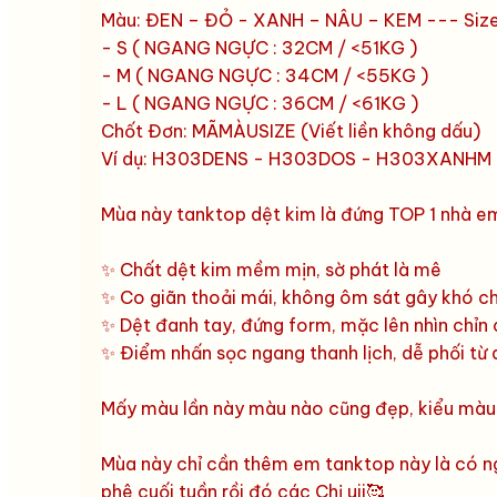
Màu: ĐEN – ĐỎ - XANH – NÂU – KEM --- Siz
- S ( NGANG NGỰC : 32CM / <51KG )
- M ( NGANG NGỰC : 34CM / <55KG )
- L ( NGANG NGỰC : 36CM / <61KG )
Chốt Đơn: MÃMÀUSIZE (Viết liền không dấu)
Ví dụ: H303DENS - H303DOS - H303XANHM
Mùa này tanktop dệt kim là đứng TOP 1 nhà 
✨ Chất dệt kim mềm mịn, sờ phát là mê
✨ Co giãn thoải mái, không ôm sát gây khó ch
✨ Dệt đanh tay, đứng form, mặc lên nhìn chỉn
✨ Điểm nhấn sọc ngang thanh lịch, dễ phối từ 
Mấy màu lần này màu nào cũng đẹp, kiểu màu
Mùa này chỉ cần thêm em tanktop này là có ng
phê cuối tuần rồi đó các Chị uii🥰