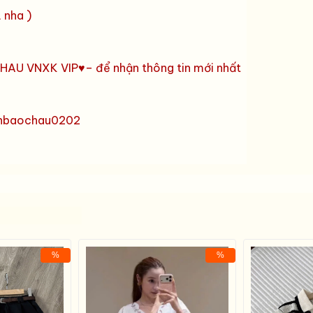
 nha )
AU VNXK VIP♥️– để nhận thông tin mới nhất
anbaochau0202
%
%