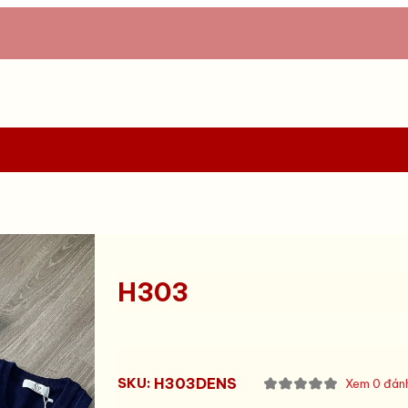
H303
SKU:
H303DENS
Xem 0 đánh