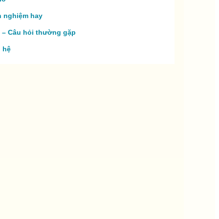
h nghiệm hay
 – Câu hỏi thường gặp
n hệ