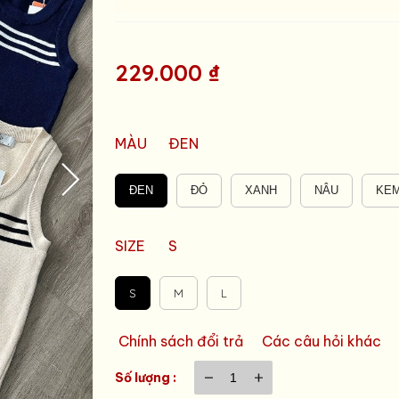
229.000 ₫
MÀU
ĐEN
ĐEN
ĐỎ
XANH
NÂU
KE
SIZE
S
S
M
L
Chính sách đổi trả
Các câu hỏi khác
Số lượng :