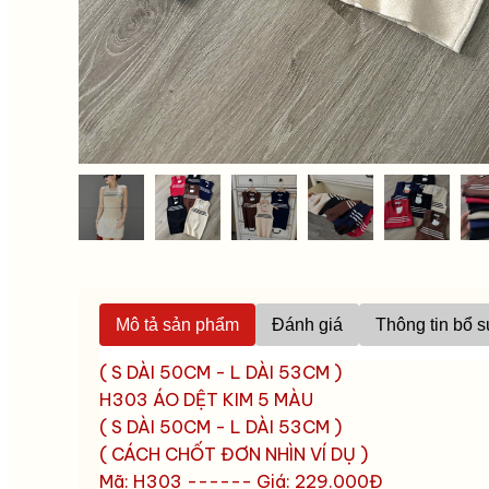
Mô tả sản phẩm
Đánh giá
Thông tin bổ 
( S DÀI 50CM - L DÀI 53CM )
H303 ÁO DỆT KIM 5 MÀU
( S DÀI 50CM - L DÀI 53CM )
( CÁCH CHỐT ĐƠN NHÌN VÍ DỤ )
Mã: H303 ------ Giá: 229.000Đ