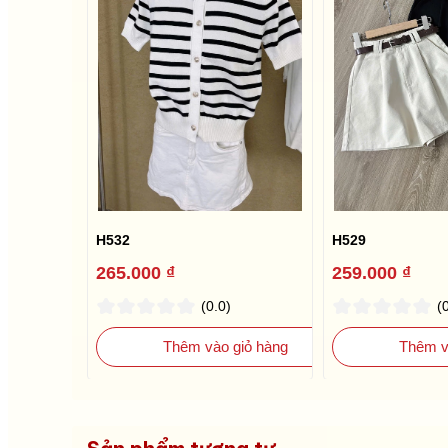
H532
H529
265.000 ₫
259.000 ₫
(0.0)
(
Thêm vào giỏ hàng
Thêm v