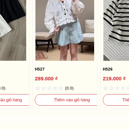
H527
H526
289.000 ₫
219.000 ₫
0.0)
(0.0)
ào giỏ hàng
Thêm vào giỏ hàng
Thê