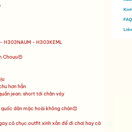
e
Kin
FAQ
Liê
 - H303NAUM - H303KEML
em Chouu😍
ịu
 chu hơn hẳn
quần jean, short tới chân váy
 quốc dân mặc hoài không chán😍
ay cả chục outfit xinh xắn để đi chơi hay cà