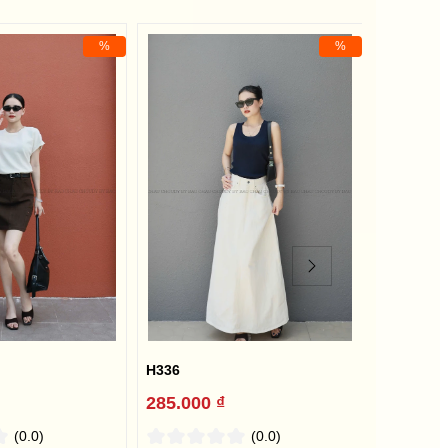
%
%
H336
H389
285.000 ₫
309.000
(0.0)
(0.0)