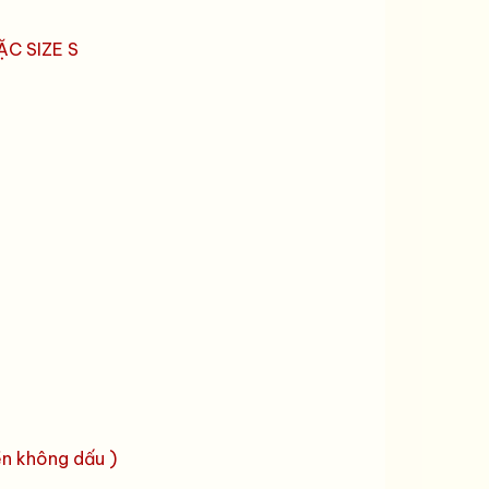
ẶC SIZE S
n không dấu )