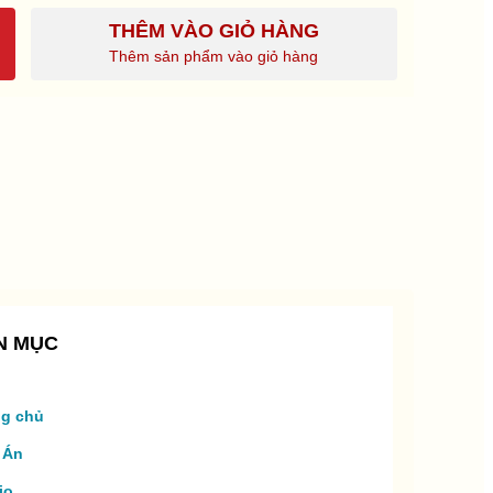
THÊM VÀO GIỎ HÀNG
Thêm sản phẩm vào giỏ hàng
N MỤC
ng chủ
 Án
io