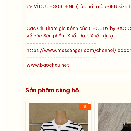
👉 VÍ DỤ : H303DENL ( là chốt màu ĐEN size L
_______________
Các Chị tham gia Kênh của CHOUDY by BAO CH
về các Sản phẩm Xuất dư - Xuất xịn ạ.
------------------------
https://www.messenger.com/channel/ledo
------------------------
www.baochau.net
Sản phẩm cùng bộ
%