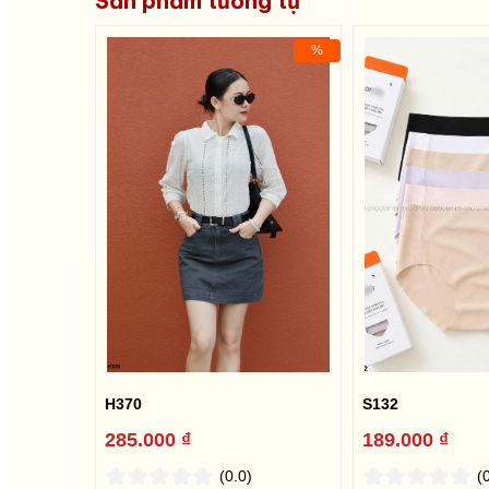
Sản phẩm tương tự
%
H370
S132
285.000 ₫
189.000 ₫
(0.0)
(