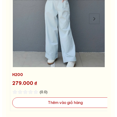
H200
H
279.000 ₫
2
(0.0)
Thêm vào giỏ hàng