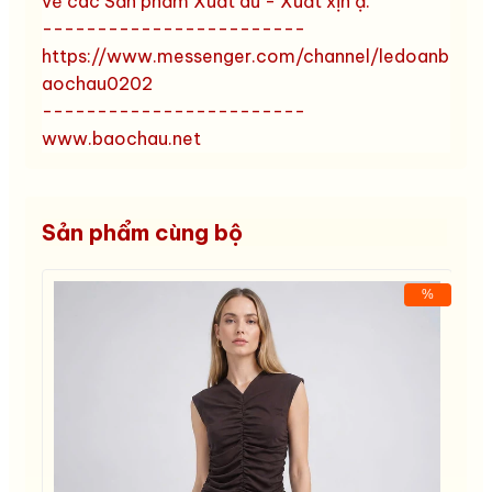
về các Sản phẩm Xuất dư - Xuất xịn ạ.
------------------------
https://www.messenger.com/channel/ledoanb
aochau0202
------------------------
www.baochau.net
Sản phẩm cùng bộ
%