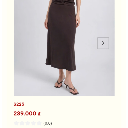
S225
H
239.000 ₫
2
(0.0)