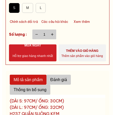
S
M
L
Chính sách đổi trả
Các câu hỏi khác
Xem thêm
Số lượng :
MUA NGAY
THÊM VÀO GIỎ HÀNG
Hỗ trợ giao hàng nhanh nhất
Thêm sản phẩm vào giỏ hàng
Mô tả sản phẩm
Đánh giá
Thông tin bổ sung
(DÀI S: 97CM/ ỐNG: 30CM)
(DÀI L: 97CM/ ỐNG: 32CM)
H237 QUẦN SUÔNG KEM