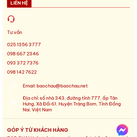
LIÊN HỆ
Tư vấn
025 1356 3777
098 667 2346
093 372 7376
098 142 7622
Email: baochau@baochau.net
Địa chỉ: số nhà 343, đường tỉnh 777, ấp Tân
Hưng, Xã Đồi 61, Huyện Tráng Bom, Tỉnh Đồng
Nai, Việt Nam
GÓP Ý TỪ KHÁCH HÀNG