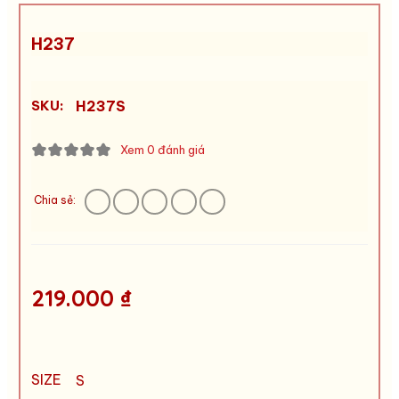
H237
SKU:
H237S
Xem 0 đánh giá
Chia sẻ:
219.000 ₫
SIZE
S