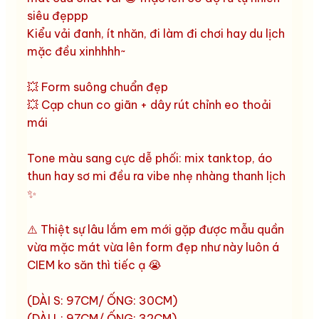
siêu đẹppp
Kiểu vải đanh, ít nhăn, đi làm đi chơi hay du lịch
mặc đều xinhhhh~
💥 Form suông chuẩn đẹp
💥 Cạp chun co giãn + dây rút chỉnh eo thoải
mái
Tone màu sang cực dễ phối: mix tanktop, áo
thun hay sơ mi đều ra vibe nhẹ nhàng thanh lịch
✨
⚠️ Thiệt sự lâu lắm em mới gặp được mẫu quần
vừa mặc mát vừa lên form đẹp như này luôn á
CIEM ko săn thì tiếc ạ 😭
(DÀI S: 97CM/ ỐNG: 30CM)
(DÀI L: 97CM/ ỐNG: 32CM)