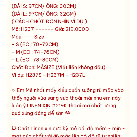
(DÀI S: 97CM/ ỐNG: 30CM)
(DÀI L: 97CM/ ỐNG: 32CM)
( CÁCH CHỐT ĐƠN NHÌN VÍ DỤ )
Mã: H237 ------ Giá: 219.000Đ
Màu: --- Size
- S (EO : 70-72CM)
- M (EO : 74-76CM)
- L (EO : 78-80CM)
Chốt Đơn: MÃSIZE (Viết liền không dấu)
Ví dụ: H237S - H237M - H237L
✨ Em Mê nhất mấy kiểu quần suông rũ mặc vào
thấy người vừa sang vừa thoải mái như em này
luôn ý LINEN XỊN #219K thoai mà chất lượng
quá xứng đáng để săn 🤩
💥 Chất Linen xịn cực kỳ mê cái độ mềm - mịn -
mát của chất vải 😭 mặc lên có độ rũ tự nhiên