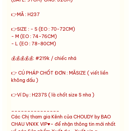
👉MÃ : H237
👉SIZE : - S (EO : 70-72CM)
- M (EO : 74-76CM)
- L (EO : 78-80CM)
💰💰💰💰💰: #219k / chiếc nhá
👉 CÚ PHÁP CHỐT ĐƠN : MÃSIZE ( viết liền
không dấu )
👉Ví Dụ : H237S ( là chốt size S nha )
_______________
Các Chị tham gia Kênh của CHOUDY by BAO
CHAU VNXK VIP♥️– để nhận thông tin mới nhất