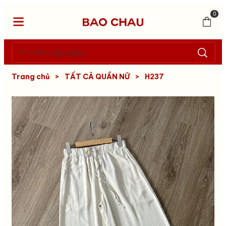
0
Trang chủ
>
TẤT CẢ QUẦN NỮ
>
H237